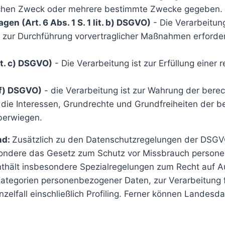
schen Zweck oder mehrere bestimmte Zwecke gegeben.
en (Art. 6 Abs. 1 S. 1 lit. b) DSGVO)
- Die Verarbeitung
er zur Durchführung vorvertraglicher Maßnahmen erforder
it. c) DSGVO)
- Die Verarbeitung ist zur Erfüllung einer r
. f) DSGVO)
- die Verarbeitung ist zur Wahrung der berec
 die Interessen, Grundrechte und Grundfreiheiten der b
berwiegen.
nd:
Zusätzlich zu den Datenschutzregelungen der DSGV
sondere das Gesetz zum Schutz vor Missbrauch person
hält insbesondere Spezialregelungen zum Recht auf A
Kategorien personenbezogener Daten, zur Verarbeitung 
zelfall einschließlich Profiling. Ferner können Landes