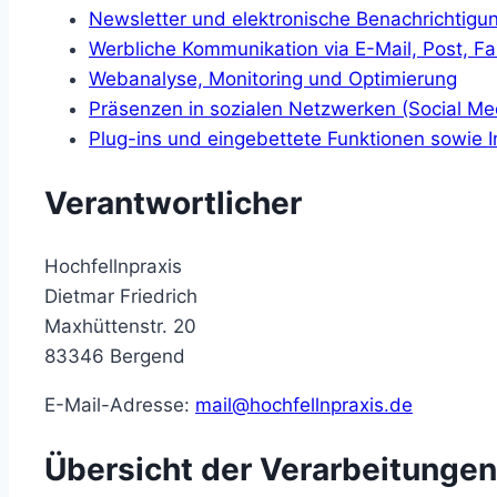
Newsletter und elektronische Benachrichtigu
Werbliche Kommunikation via E-Mail, Post, Fa
Webanalyse, Monitoring und Optimierung
Präsenzen in sozialen Netzwerken (Social Me
Plug-ins und eingebettete Funktionen sowie I
Verantwortlicher
Hochfellnpraxis
Dietmar Friedrich
Maxhüttenstr. 20
83346 Bergend
E-Mail-Adresse:
mail@hochfellnpraxis.de
Übersicht der Verarbeitungen